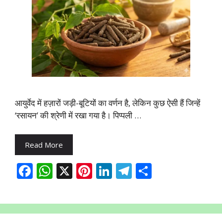
आयुर्वेद में हज़ारों जड़ी-बूटियों का वर्णन है, लेकिन कुछ ऐसी हैं जिन्हें
‘रसायन’ की श्रेणी में रखा गया है। पिप्पली …
Read More
F
W
X
Pi
Li
T
S
ac
h
nt
n
el
h
e
at
er
k
e
ar
b
s
e
e
gr
e