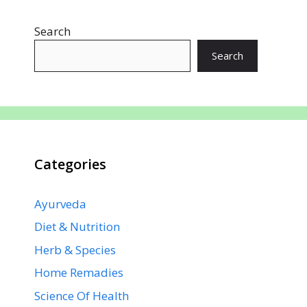
o
A
st
dI
a
Search
o
p
n
m
k
p
Search
Categories
Ayurveda
Diet & Nutrition
Herb & Species
Home Remadies
Science Of Health