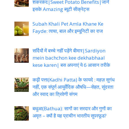
शकरकंद|Sweet Potato Benefits|जानें
इसके Amazing ब्यूटी सीक्रेट्स
Subah Khali Pet Amla Khane Ke
Fayde: त्वचा, बाल और इम्यूनिटी का राज
सर्दियों में बच्चे नहीं पड़ेंगे बीमार|Sardiyon
mein bachchon kee dekhabhaal
kese karen| बस अपनाएं ये 6 आसान तरीके
कढ़ी पत्ता(Kadhi Patta) के फायदे : महज़ सुगंध
नहीं, एक संपूर्ण आयुर्वेदिक औषधि—सेहत, सुंदरता
और स्वाद का त्रिवेणी संगम
बथुआ(Bathua): सागों का सरदार और गुणों का
अमृत – क्यों है यह प्राचीन भारतीय सुपरफूड?