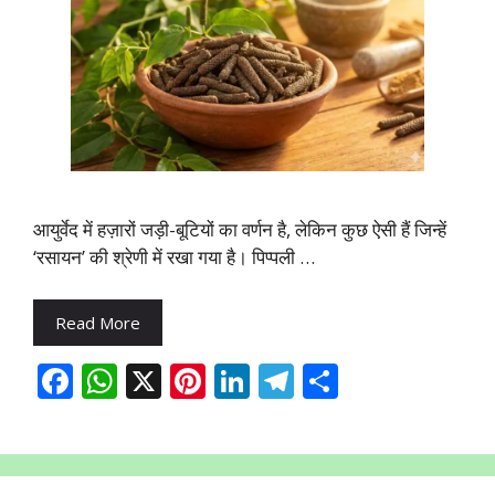
आयुर्वेद में हज़ारों जड़ी-बूटियों का वर्णन है, लेकिन कुछ ऐसी हैं जिन्हें
‘रसायन’ की श्रेणी में रखा गया है। पिप्पली …
Read More
F
W
X
Pi
Li
T
S
ac
h
nt
n
el
h
e
at
er
k
e
ar
b
s
e
e
gr
e