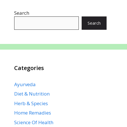
o
A
st
dI
a
Search
o
p
n
m
k
p
Search
Categories
Ayurveda
Diet & Nutrition
Herb & Species
Home Remadies
Science Of Health