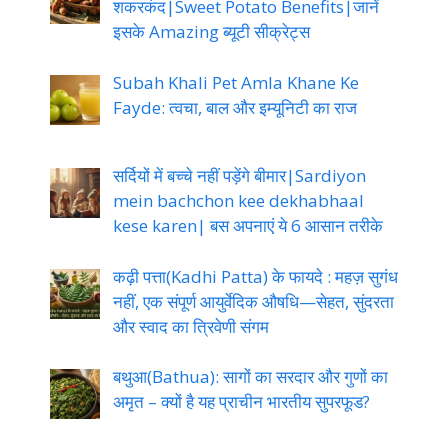
शकरकंद|Sweet Potato Benefits|जानें
इसके Amazing ब्यूटी सीक्रेट्स
Subah Khali Pet Amla Khane Ke
Fayde: त्वचा, बाल और इम्यूनिटी का राज
सर्दियों में बच्चे नहीं पड़ेंगे बीमार|Sardiyon
mein bachchon kee dekhabhaal
kese karen| बस अपनाएं ये 6 आसान तरीके
कढ़ी पत्ता(Kadhi Patta) के फायदे : महज़ सुगंध
नहीं, एक संपूर्ण आयुर्वेदिक औषधि—सेहत, सुंदरता
और स्वाद का त्रिवेणी संगम
बथुआ(Bathua): सागों का सरदार और गुणों का
अमृत – क्यों है यह प्राचीन भारतीय सुपरफूड?