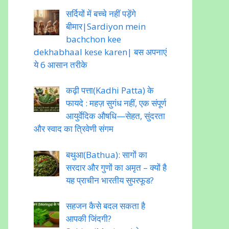
सर्दियों में बच्चे नहीं पड़ेंगे
बीमार|Sardiyon mein
bachchon kee
dekhabhaal kese karen| बस अपनाएं
ये 6 आसान तरीके
कढ़ी पत्ता(Kadhi Patta) के
फायदे : महज़ सुगंध नहीं, एक संपूर्ण
आयुर्वेदिक औषधि—सेहत, सुंदरता
और स्वाद का त्रिवेणी संगम
बथुआ(Bathua): सागों का
सरदार और गुणों का अमृत – क्यों है
यह प्राचीन भारतीय सुपरफूड?
सहजन कैसे बदल सकता है
आपकी जिंदगी?