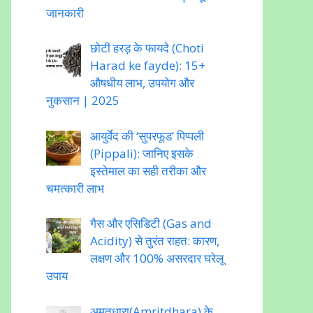
जानकारी
छोटी हरड़ के फायदे (Choti
Harad ke fayde): 15+
औषधीय लाभ, उपयोग और
नुकसान | 2025
आयुर्वेद की ‘सुपरफूड’ पिप्पली
(Pippali): जानिए इसके
इस्तेमाल का सही तरीका और
चमत्कारी लाभ
गैस और एसिडिटी (Gas and
Acidity) से तुरंत राहत: कारण,
लक्षण और 100% असरदार घरेलू
उपाय
अमृतधारा(Amritdhara) के