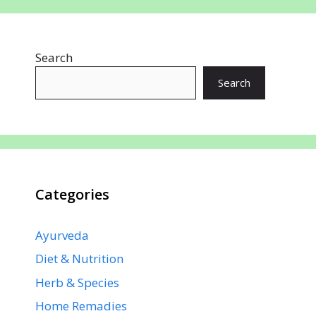
b
s
e
e
gr
e
o
A
st
dI
a
Search
o
p
n
m
k
p
Search
Categories
Ayurveda
Diet & Nutrition
Herb & Species
Home Remadies