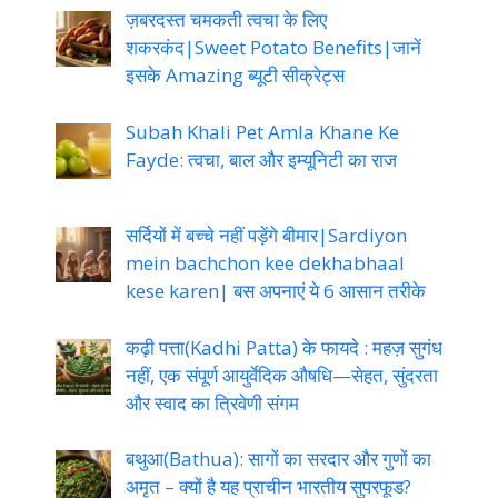
ज़बरदस्त चमकती त्वचा के लिए
शकरकंद|Sweet Potato Benefits|जानें
इसके Amazing ब्यूटी सीक्रेट्स
Subah Khali Pet Amla Khane Ke
Fayde: त्वचा, बाल और इम्यूनिटी का राज
सर्दियों में बच्चे नहीं पड़ेंगे बीमार|Sardiyon
mein bachchon kee dekhabhaal
kese karen| बस अपनाएं ये 6 आसान तरीके
कढ़ी पत्ता(Kadhi Patta) के फायदे : महज़ सुगंध
नहीं, एक संपूर्ण आयुर्वेदिक औषधि—सेहत, सुंदरता
और स्वाद का त्रिवेणी संगम
बथुआ(Bathua): सागों का सरदार और गुणों का
अमृत – क्यों है यह प्राचीन भारतीय सुपरफूड?