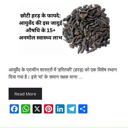
आयुर्वेद के प्राचीन शास्त्रों में ‘हरितकी’ (हरड़) को एक विशेष स्थान
दिया गया है। इसे ‘मां’ के समान रक्षक माना …
Read More
F
W
X
Pi
Li
T
S
ac
h
nt
n
el
h
e
at
er
k
e
ar