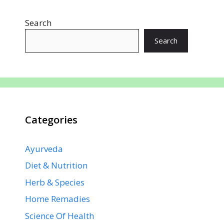
o
A
st
dI
a
Search
o
p
n
m
k
p
Search
Categories
Ayurveda
Diet & Nutrition
Herb & Species
Home Remadies
Science Of Health