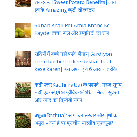
शकरकंद|Sweet Potato Benefits|जानें
इसके Amazing ब्यूटी सीक्रेट्स
Subah Khali Pet Amla Khane Ke
Fayde: त्वचा, बाल और इम्यूनिटी का राज
सर्दियों में बच्चे नहीं पड़ेंगे बीमार|Sardiyon
mein bachchon kee dekhabhaal
kese karen| बस अपनाएं ये 6 आसान तरीके
कढ़ी पत्ता(Kadhi Patta) के फायदे : महज़ सुगंध
नहीं, एक संपूर्ण आयुर्वेदिक औषधि—सेहत, सुंदरता
और स्वाद का त्रिवेणी संगम
बथुआ(Bathua): सागों का सरदार और गुणों का
अमृत – क्यों है यह प्राचीन भारतीय सुपरफूड?