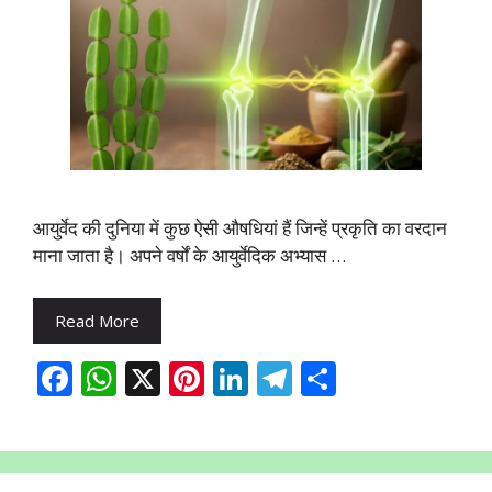
आयुर्वेद की दुनिया में कुछ ऐसी औषधियां हैं जिन्हें प्रकृति का वरदान
माना जाता है। अपने वर्षों के आयुर्वेदिक अभ्यास …
Read More
F
W
X
Pi
Li
T
S
ac
h
nt
n
el
h
e
at
er
k
e
ar
b
s
e
e
gr
e