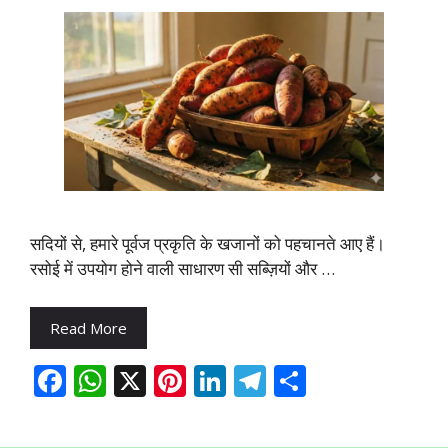
सदियों से, हमारे पूर्वज प्रकृति के खजानों को पहचानते आए हैं।
रसोई में उपयोग होने वाली साधारण सी सब्ज़ियों और …
Read More
F
W
X
Pi
Li
T
S
ac
h
nt
n
el
h
e
at
er
k
e
ar