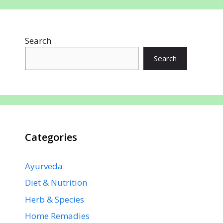
b
s
e
e
gr
e
o
A
st
dI
a
Search
o
p
n
m
k
p
Search
Categories
Ayurveda
Diet & Nutrition
Herb & Species
Home Remadies