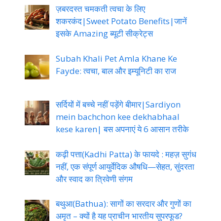
ज़बरदस्त चमकती त्वचा के लिए
शकरकंद|Sweet Potato Benefits|जानें
इसके Amazing ब्यूटी सीक्रेट्स
Subah Khali Pet Amla Khane Ke
Fayde: त्वचा, बाल और इम्यूनिटी का राज
सर्दियों में बच्चे नहीं पड़ेंगे बीमार|Sardiyon
mein bachchon kee dekhabhaal
kese karen| बस अपनाएं ये 6 आसान तरीके
कढ़ी पत्ता(Kadhi Patta) के फायदे : महज़ सुगंध
नहीं, एक संपूर्ण आयुर्वेदिक औषधि—सेहत, सुंदरता
और स्वाद का त्रिवेणी संगम
बथुआ(Bathua): सागों का सरदार और गुणों का
अमृत – क्यों है यह प्राचीन भारतीय सुपरफूड?