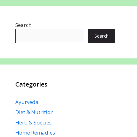
b
s
e
e
gr
e
o
A
st
dI
a
Search
o
p
n
m
k
p
Search
Categories
Ayurveda
Diet & Nutrition
Herb & Species
Home Remadies