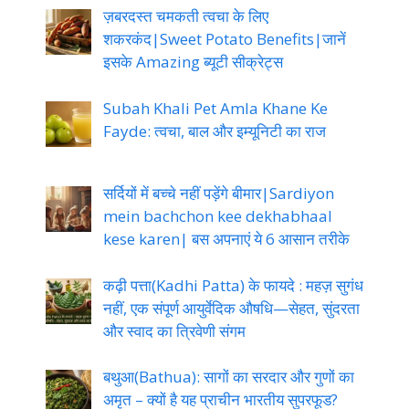
ज़बरदस्त चमकती त्वचा के लिए
शकरकंद|Sweet Potato Benefits|जानें
इसके Amazing ब्यूटी सीक्रेट्स
Subah Khali Pet Amla Khane Ke
Fayde: त्वचा, बाल और इम्यूनिटी का राज
सर्दियों में बच्चे नहीं पड़ेंगे बीमार|Sardiyon
mein bachchon kee dekhabhaal
kese karen| बस अपनाएं ये 6 आसान तरीके
कढ़ी पत्ता(Kadhi Patta) के फायदे : महज़ सुगंध
नहीं, एक संपूर्ण आयुर्वेदिक औषधि—सेहत, सुंदरता
और स्वाद का त्रिवेणी संगम
बथुआ(Bathua): सागों का सरदार और गुणों का
अमृत – क्यों है यह प्राचीन भारतीय सुपरफूड?