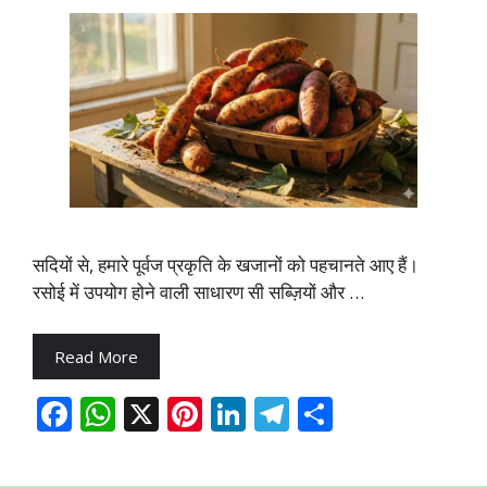
सदियों से, हमारे पूर्वज प्रकृति के खजानों को पहचानते आए हैं।
रसोई में उपयोग होने वाली साधारण सी सब्ज़ियों और …
Read More
F
W
X
Pi
Li
T
S
ac
h
nt
n
el
h
e
at
er
k
e
ar