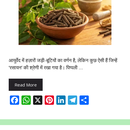
आयुर्वेद में हज़ारों जड़ी-बूटियों का वर्णन है, लेकिन कुछ ऐसी हैं जिन्हें
‘रसायन’ की श्रेणी में रखा गया है। पिप्पली …
Read More
F
W
X
Pi
Li
T
S
ac
h
nt
n
el
h
e
at
er
k
e
ar
b
s
e
e
gr
e