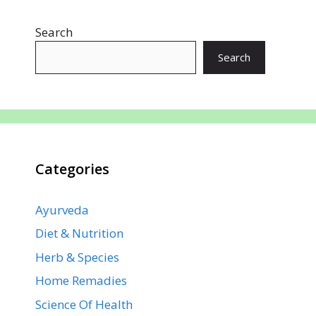
o
A
st
dI
a
Search
o
p
n
m
k
p
Search
Categories
Ayurveda
Diet & Nutrition
Herb & Species
Home Remadies
Science Of Health