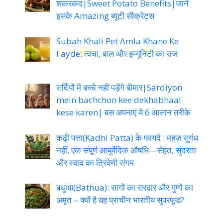
शकरकंद|Sweet Potato Benefits|जानें
इसके Amazing ब्यूटी सीक्रेट्स
Subah Khali Pet Amla Khane Ke
Fayde: त्वचा, बाल और इम्यूनिटी का राज
सर्दियों में बच्चे नहीं पड़ेंगे बीमार|Sardiyon
mein bachchon kee dekhabhaal
kese karen| बस अपनाएं ये 6 आसान तरीके
कढ़ी पत्ता(Kadhi Patta) के फायदे : महज़ सुगंध
नहीं, एक संपूर्ण आयुर्वेदिक औषधि—सेहत, सुंदरता
और स्वाद का त्रिवेणी संगम
बथुआ(Bathua): सागों का सरदार और गुणों का
अमृत – क्यों है यह प्राचीन भारतीय सुपरफूड?