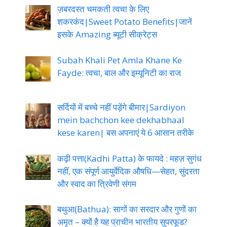
ज़बरदस्त चमकती त्वचा के लिए
शकरकंद|Sweet Potato Benefits|जानें
इसके Amazing ब्यूटी सीक्रेट्स
Subah Khali Pet Amla Khane Ke
Fayde: त्वचा, बाल और इम्यूनिटी का राज
सर्दियों में बच्चे नहीं पड़ेंगे बीमार|Sardiyon
mein bachchon kee dekhabhaal
kese karen| बस अपनाएं ये 6 आसान तरीके
कढ़ी पत्ता(Kadhi Patta) के फायदे : महज़ सुगंध
नहीं, एक संपूर्ण आयुर्वेदिक औषधि—सेहत, सुंदरता
और स्वाद का त्रिवेणी संगम
बथुआ(Bathua): सागों का सरदार और गुणों का
अमृत – क्यों है यह प्राचीन भारतीय सुपरफूड?