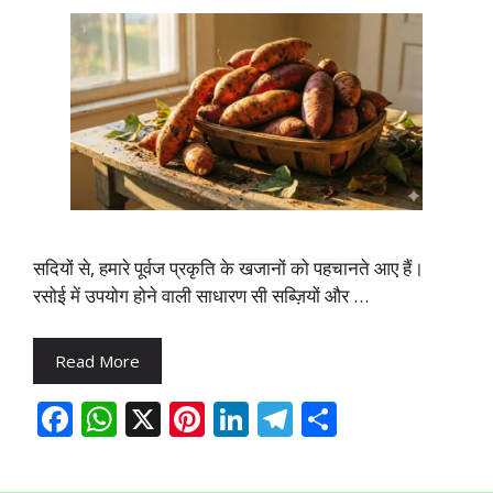
सदियों से, हमारे पूर्वज प्रकृति के खजानों को पहचानते आए हैं।
रसोई में उपयोग होने वाली साधारण सी सब्ज़ियों और …
Read More
F
W
X
Pi
Li
T
S
ac
h
nt
n
el
h
e
at
er
k
e
ar