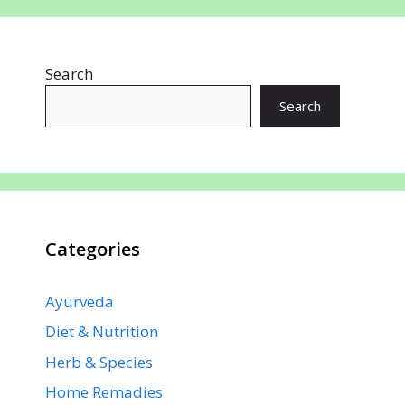
b
s
e
e
gr
e
o
A
st
dI
a
Search
o
p
n
m
k
p
Search
Categories
Ayurveda
Diet & Nutrition
Herb & Species
Home Remadies