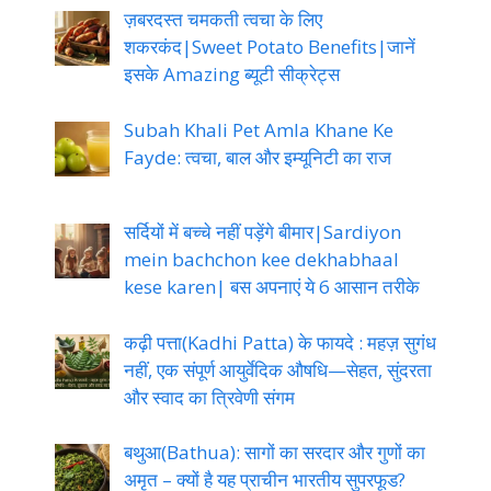
ज़बरदस्त चमकती त्वचा के लिए
शकरकंद|Sweet Potato Benefits|जानें
इसके Amazing ब्यूटी सीक्रेट्स
Subah Khali Pet Amla Khane Ke
Fayde: त्वचा, बाल और इम्यूनिटी का राज
सर्दियों में बच्चे नहीं पड़ेंगे बीमार|Sardiyon
mein bachchon kee dekhabhaal
kese karen| बस अपनाएं ये 6 आसान तरीके
कढ़ी पत्ता(Kadhi Patta) के फायदे : महज़ सुगंध
नहीं, एक संपूर्ण आयुर्वेदिक औषधि—सेहत, सुंदरता
और स्वाद का त्रिवेणी संगम
बथुआ(Bathua): सागों का सरदार और गुणों का
अमृत – क्यों है यह प्राचीन भारतीय सुपरफूड?