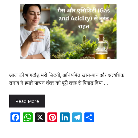
आज की भागदौड़ भरी जिंदगी, अनियमित खान-पान और अत्यधिक
तनाव ने हमारे पाचन तंत्र को पूरी तरह से बिगाड़ दिया …
Read More
F
W
X
Pi
Li
T
S
ac
h
nt
n
el
h
e
at
er
k
e
ar