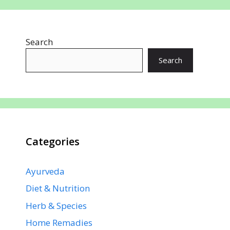
b
s
e
e
gr
e
o
A
st
dI
a
Search
o
p
n
m
k
p
Search
Categories
Ayurveda
Diet & Nutrition
Herb & Species
Home Remadies