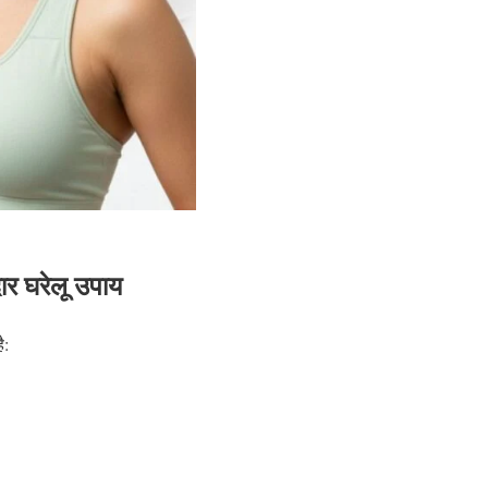
र घरेलू उपाय
ै: