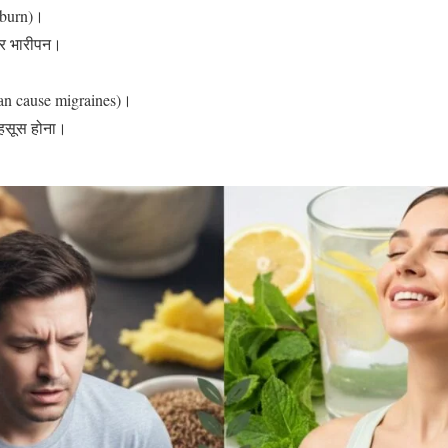
tburn)।
और भारीपन।
 can cause migraines)।
महसूस होना।